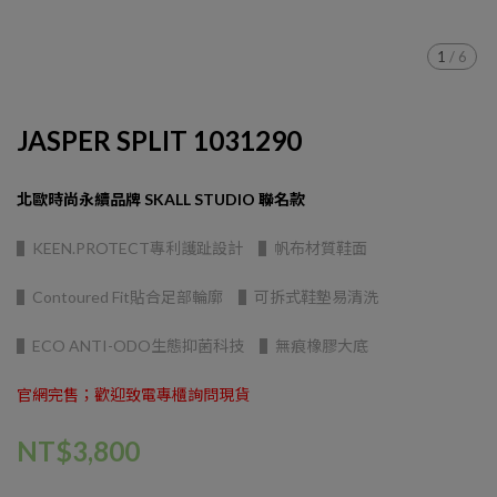
1
/
6
JASPER SPLIT 1031290
北歐時尚永續品牌 SKALL STUDIO 聯名款
▌KEEN.PROTECT專利護趾設計 ▌帆布材質鞋面
▌Contoured Fit貼合足部輪廓 ▌可拆式鞋墊易清洗
▌ECO ANTI-ODO生態抑菌科技 ▌無痕橡膠大底
官網完售；歡迎致電專櫃詢問現貨
NT$3,800