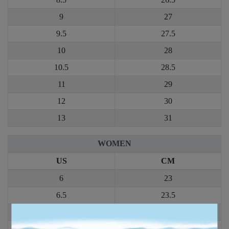
9
27
9.5
27.5
10
28
10.5
28.5
11
29
12
30
13
31
WOMEN
US
CM
6
23
6.5
23.5
7
24
7.5
24.5