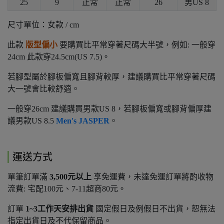
25
9
正常
正常
26
男US 8
尺寸單位：女款 / cm
此款
版型偏小
要購買比平常穿著尺碼大半號，例如: 一般穿
24cm 此款穿24.5cm(US 7.5)。
若腳型屬於腳板偏寬且腳背較厚，建議購買比平常穿著尺碼
大一號會比較舒適。
一般穿26cm 建議購買男款US 8，若腳板偏寬或腳背偏厚建
議男款US 8.5
Men's JASPER
。
運送方式
單筆訂單滿
3,500元以上
享免運費，未達免運訂單將酌收物
流費: 宅配100元、7-11超商80元。
訂單
1~3工作天安排出貨
國定假日及例假日不出貨，恕無法
指定出貨日及不代保留商品。