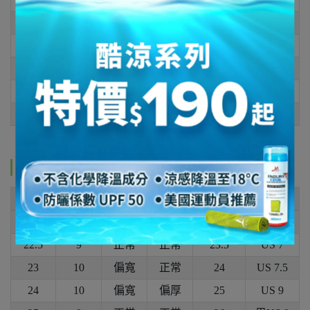
8
25
8.5
25.5
9
26
規格說明
腳長
腳寬
腳板
腳背
一般穿
此款穿
21
8
偏窄
較扁
22
不適合
22.5
9
正常
正常
23.5
US 7
23
10
偏寬
正常
24
US 7.5
24
10
偏寬
偏厚
25
US 9