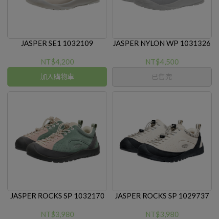
JASPER SE1 1032109
JASPER NYLON WP 1031326
NT$4,200
NT$4,500
加入購物車
已售完
JASPER ROCKS SP 1032170
JASPER ROCKS SP 1029737
NT$3,980
NT$3,980