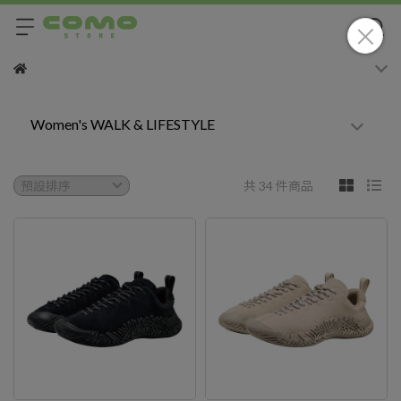
Women's WALK & LIFESTYLE
共 34 件商品