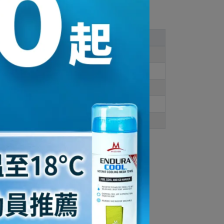
一般穿
此款穿
23
US 6.5
23.5
US 7
24
US 7.5
25
US 9
26
男US 8