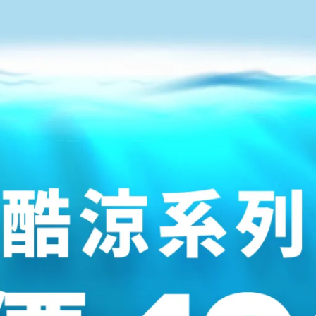
CM
US
26
6
26.5
6.5
27
7
27.5
7.5
28
8
28.5
8.5
29
9
30
31