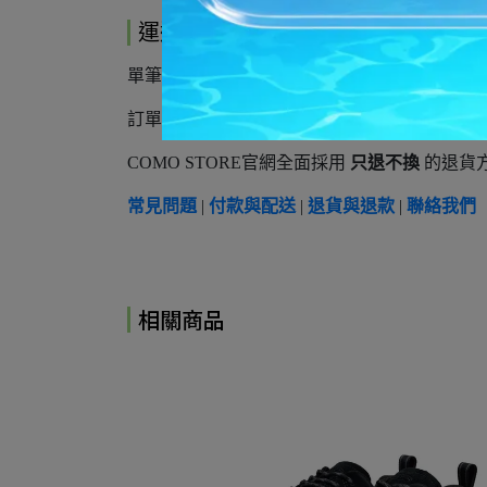
運送方式
單筆訂單滿
3,500元以上
享免運費，未達免運訂單將
訂單
1~3工作天安排出貨
國定假日及例假日不
COMO STORE官網全面採用
只退不換
的退貨方
常見問題
|
付款與配送
|
退貨與退款
|
聯絡我們
相關商品