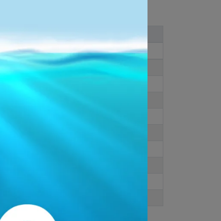
WOMEN
CM
23
23.5
24
24.5
25
25.5
26