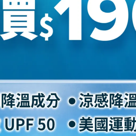
腳板
腳背
偏窄
較扁
正常
正常
偏寬
正常
偏寬
偏厚
正常
正常
般穿24cm 此款穿24.5cm(US 7.5)。
平常穿著尺碼大一號會比較舒適。
腳背偏厚建議男款US 8.5
Men's JASPER
。