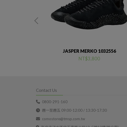
32109
JASPER MERKO 1032556
NT$3,800
Contact Us
0800-291-160
週一至週五 09:00-12:00 / 13:30-17:30
comostore@tmsp.com.tw