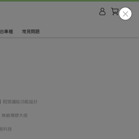
台專櫃
常見問題
▌鞋頭護趾功能設計
墊 ▌無痕橡膠大底
抑菌科技