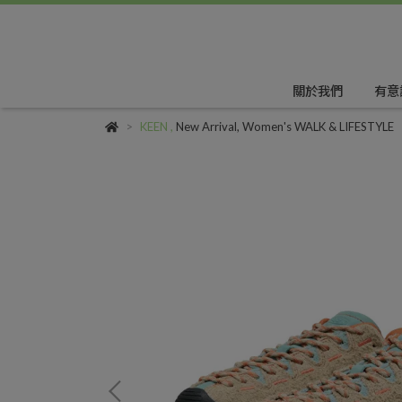
關於我們
有意
KEEN
,
New Arrival
,
Women's WALK & LIFESTYLE