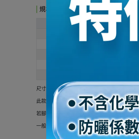
規格說明
腳長
腳寬
22
8
22.5
9
23
10
24
10
25
9
尺寸單位：女款 / cm
此款
版型偏小
要購買比平常穿著尺碼大半號，例如: 一
若腳型屬於腳板偏寬且腳背較厚，建議購買比
一般穿26cm 建議購買男款US 8，若腳板偏寬或