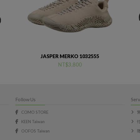
JASPER MERKO 1032555
NT$3,800
Follow Us
Serv
COMO STORE
KEEN Taiwan
OOFOS Taiwan