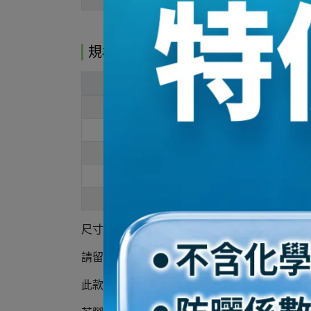
規格說明
腳長
腳寬
21
8
22.5
9
23
10
23.5
10
25
9
尺寸單位：男女款 / cm
請留意此款為
男女通用尺碼
只有進US5~US
此款
版型正常
建議依平常穿著尺碼選購，例如: 一般