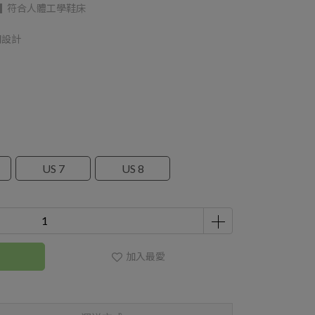
技 ▌符合人體工學鞋床
間設計
US 7
US 8
加入最愛