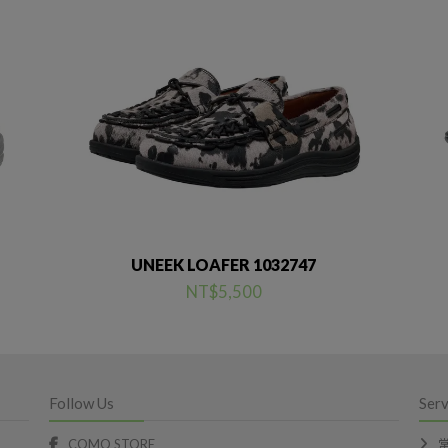
UNEEK LOAFER 1032747
NT$5,500
Follow Us
Serv
COMO STORE