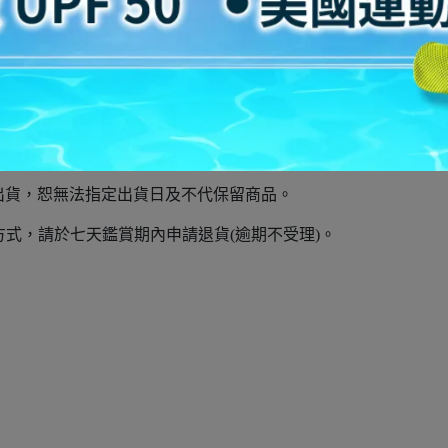
常穿著尺碼大半號會較舒適。
m 建議購買大半號的整碼25cm(US7)。
酌收物流費: 宅配100元、7-11超商80元。
出貨，恕無法指定出貨日及不代保留商品。
式，請於七天鑑賞期內申請退貨(逾期不受理)。