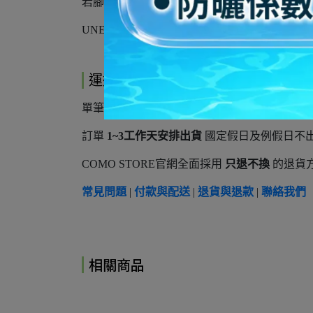
若腳型屬於腳背偏厚且腳板寬，建議購買比平
UNEEK PLT系列沒有半碼，若平常穿半碼24.5c
運送方式
單筆訂單滿
3,500元以上
享免運費，未達免運訂單將
訂單
1~3工作天安排出貨
國定假日及例假日不
COMO STORE官網全面採用
只退不換
的退貨方
常見問題
|
付款與配送
|
退貨與退款
|
聯絡我們
相關商品