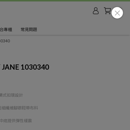
台專櫃
常見問題
30340
 JANE 1030340
調式扣環設計
超細纖維腳跟鞋帶布料
U中底提供彈性緩震