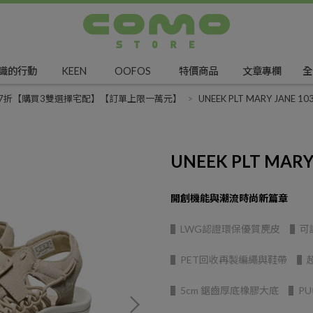
識的行動
KEEN
OOFOS
特價商品
文章專欄
全
以上7折【購買3雙選擇宅配】【訂單上限一萬元】
UNEEK PLT MARY JANE 10
UNEEK PLT MARY
開創機能與潮流時尚新篇章
▌LWG認證環保優質麂皮 ▌可
▌PET回收再製編繩與鞋帶 ▌
▌5cm 鋸齒厚底橡膠大底 ▌P