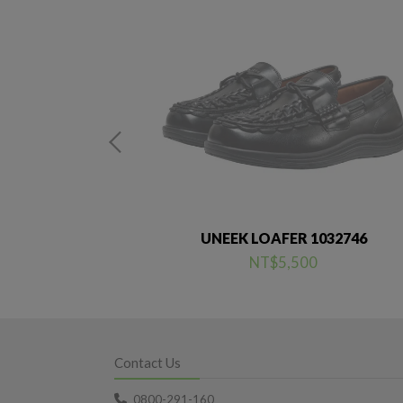
61
UNEEK LOAFER 1032746
NT$5,500
Contact Us
0800-291-160