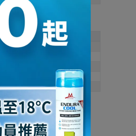
一般穿
此款穿
22
US 6
23.5
US 7.5
24
US 8
25
US 9
26
男US 8