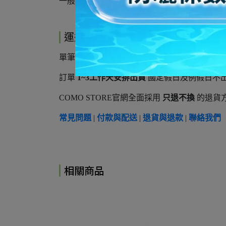
一般穿26cm 建議購買男款US 8，若腳板偏寬或
運送方式
單筆訂單滿
3,500元以上
享免運費，未達免運訂單將
訂單
1~3工作天安排出貨
國定假日及例假日不
COMO STORE官網全面採用
只退不換
的退貨方
常見問題
|
付款與配送
|
退貨與退款
|
聯絡我們
相關商品