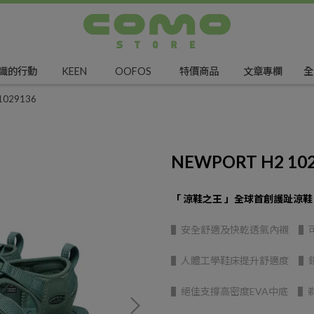
識的行動
KEEN
OOFOS
特價商品
文章專欄
全
1029136
NEWPORT H2 10
「 涼鞋之王 」全球首創護趾涼鞋
▌安全舒適及快乾透氣內襯 ▌
▌人體工學鞋床提升舒適度 ▌
▌絕佳支撐高密度EVA中底 ▌