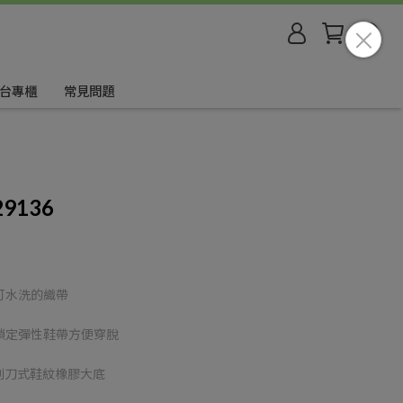
台專櫃
常見問題
29136
可水洗的織帶
鎖定彈性鞋帶方便穿脫
剃刀式鞋紋橡膠大底