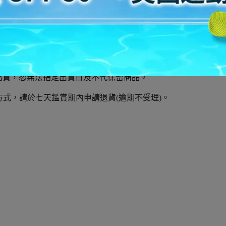
腳背偏厚建議男款US 8.5
Men's NEWPORT H2
。
酌收物流費: 宅配100元、7-11超商80元。
出貨，恕無法指定出貨日及不代保留商品。
式，請於七天鑑賞期內申請退貨(逾期不受理)。