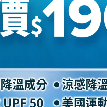
腳板
腳背
偏窄
較扁
正常
正常
偏寬
正常
偏寬
偏厚
正常
正常
一般穿24cm 此款穿25cm(US 8)。
常穿著尺碼大半號。