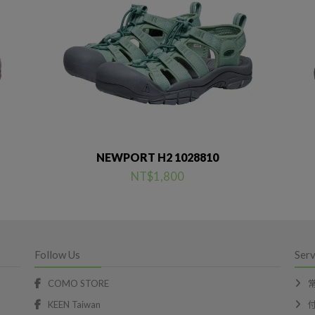
NEWPORT H2 1028810
NT$1,800
Follow Us
Serv
COMO STORE
KEEN Taiwan