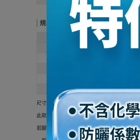
規格說明
腳長
腳寬
21
8
22.5
9
23
10
24
10
25
9
尺寸單位：女款 / cm
此款
版型偏小
要購買比平常穿著尺碼大一號，例如: 
若腳型屬於瘦扁且腳板偏窄，建議可購買比平