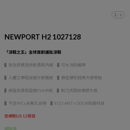
1
/
6
NEWPORT H2 1027128
「涼鞋之王」全球首創護趾涼鞋
▌安全舒適及快乾透氣內襯 ▌可水洗的織帶
▌人體工學鞋床提升舒適度 ▌鎖定彈性鞋帶方便穿脫
▌絕佳支撐高密度EVA中底 ▌剃刀式鞋紋橡膠大底
▌不含PFCs全氟化合物 ▌ECO ANTI-ODOR抑菌科技
官網剩US 12現貨
網路價