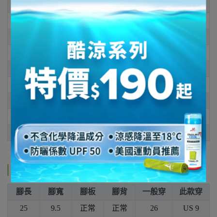
6
23
6.5
23.5
7
24
7.5
24.5
8
25
8.5
25.5
9
26
規格說明
腳長
腳寬
腳板
腳背
一般穿
此款穿
25
9.5
正常
正常
26
US 9