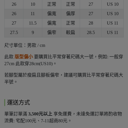
26
10
正常
正常
27
US 10
26
11
偏寬
偏厚
27
US 10
27
11.5
偏寬
正常
28
US 11
27.5
9
偏窄
較扁
28.5
US
11
尺寸單位：男款 / cm
此款
版型偏小
要購買比平常穿著尺碼大一號，例如: 一般穿
27cm 此款穿28cm(US10)。
若腳型屬於瘦扁且腳板偏窄，建議可購買比平常穿著尺碼大
半號。
運送方式
單筆訂單滿
3,500元以上
享免運費，未達免運訂單將酌收物
流費: 宅配100元、7-11超商80元。