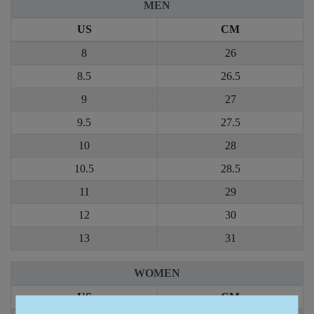
MEN
US
CM
8
26
8.5
26.5
9
27
9.5
27.5
10
28
10.5
28.5
11
29
12
30
13
31
WOMEN
US
CM