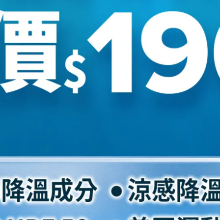
28.5
29
30
31
腳板
腳背
正常
正常
正常
正常
偏寬
偏厚
偏寬
正常
正常
偏厚