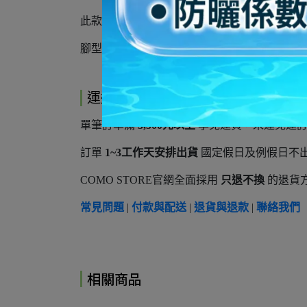
此款
版型正常
建議依平常穿著尺碼選購，例如: 一般
腳型屬於腳板偏寬且腳背較厚，或經常穿著厚
運送方式
單筆訂單滿
3,500元以上
享免運費，未達免運訂單將
訂單
1~3工作天安排出貨
國定假日及例假日不
COMO STORE官網全面採用
只退不換
的退貨方
常見問題
|
付款與配送
|
退貨與退款
|
聯絡我們
相關商品