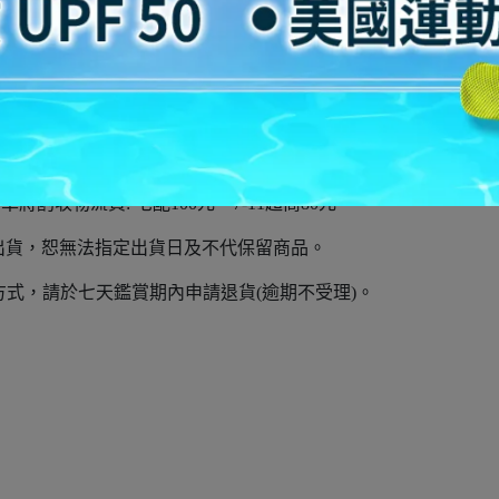
穿27cm 此款穿27cm(US9)。
襪，建議購買比平常穿著尺碼大半號。
酌收物流費: 宅配100元、7-11超商80元。
出貨，恕無法指定出貨日及不代保留商品。
式，請於七天鑑賞期內申請退貨(逾期不受理)。