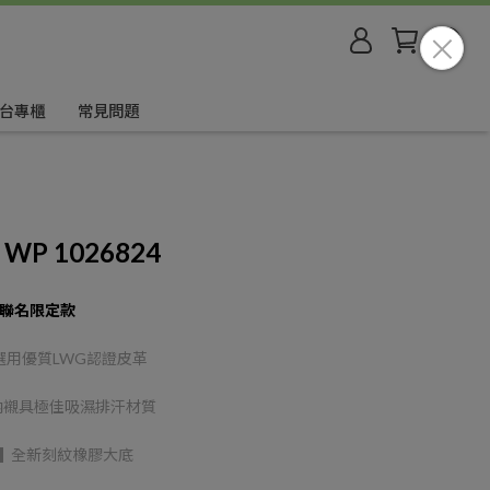
台專櫃
常見問題
C WP 1026824
日本聯名限定款
用優質LWG認證皮革
▌內襯具極佳吸濕排汗材質
技 ▌全新刻紋橡膠大底