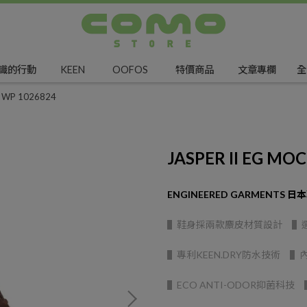
識的行動
KEEN
OOFOS
特價商品
文章專欄
全
C WP 1026824
JASPER II EG MO
ENGINEERED GARMENTS 
▌鞋身採兩款麖皮材質設計 ▌選
▌專利KEEN.DRY防水技術 
▌ECO ANTI-ODOR抑菌科