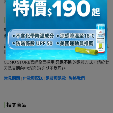
際商品顏色為準。
運送方式
單筆訂單滿
3,500元以上
享免運費，未達免運訂單將酌收物
流費: 宅配100元、7-11超商80元。
訂單
1~3工作天安排出貨
國定假日及例假日不出貨，恕無法
指定出貨日及不代保留商品。
COMO STORE官網全面採用
只退不換
的退貨方式，請於七
天鑑賞期內申請退貨(逾期不受理)。
常見問題
|
付款與配送
|
退貨與退款
|
聯絡我們
相關商品