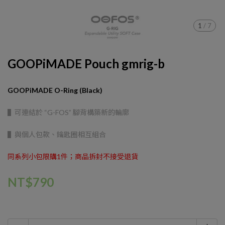
1
/
7
GOOPiMADE Pouch gmrig-b
GOOPiMADE O-Ring (Black)
▌可連結於 “G-FOS” 腳背構築新的輪廓
▌與個人包款、鑰匙圈相互組合
同系列小包限購1件；商品拆封不接受退貨
NT$790