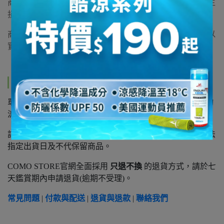
商品顏色有可能因水、汗水、摩擦及使用頻率等因素而產生
損耗或褪色之情況。
商品圖會因拍攝條件或個人螢幕設定不同而略有色差，請以
實際商品顏色為準。
運送方式
單筆訂單滿
3,500元以上
享免運費，未達免運訂單將酌收物
流費: 宅配100元、7-11超商80元。
訂單
1~3工作天安排出貨
國定假日及例假日不出貨，恕無法
指定出貨日及不代保留商品。
COMO STORE官網全面採用
只退不換
的退貨方式，請於七
天鑑賞期內申請退貨(逾期不受理)。
常見問題
|
付款與配送
|
退貨與退款
|
聯絡我們