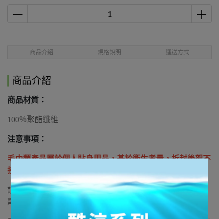
商品介紹
規格說明
運送方式
商品介紹
商品材質
：
100％聚酯纖維
注意事項：
毛巾類產品屬於個人貼身用品，基於衛生考量，拆封後恕不
接受退貨(瑕疵品除外)。
請避免接觸揮發性溶劑或使用含有漂白劑或熒光劑的洗滌
劑，以免造成顏色或材質變化。