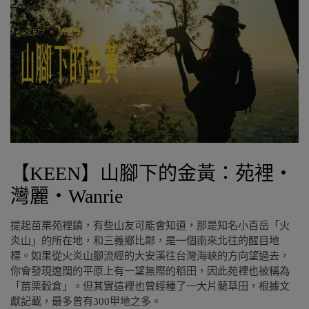
【KEEN】山腳下的金黃：苑裡・
灣麗・Wanrie
提起苗栗苑裡鎮，有些山友可能會知道，那是知名小百岳「火
炎山」的所在地，和三義鄉比鄰，是一個南來北往的醒目地
標。如果從火炎山腳流經的大安溪往台灣海峽的方向望過去，
你會發現遼闊的平原上有一望無際的稻田，因此苑裡也被稱為
「苗栗穀倉」。但其實這裡也曾經種了一大片藺草田，根據文
獻記載，最多曾有300甲地之多。