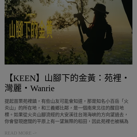
【KEEN】山腳下的金黃：苑裡・
灣麗・Wanrie
提起苗栗苑裡鎮，有些山友可能會知道，那是知名小百岳「火
炎山」的所在地，和三義鄉比鄰，是一個南來北往的醒目地
標。如果從火炎山腳流經的大安溪往台灣海峽的方向望過去，
你會發現遼闊的平原上有一望無際的稻田，因此苑裡也被稱為
READ MORE ->