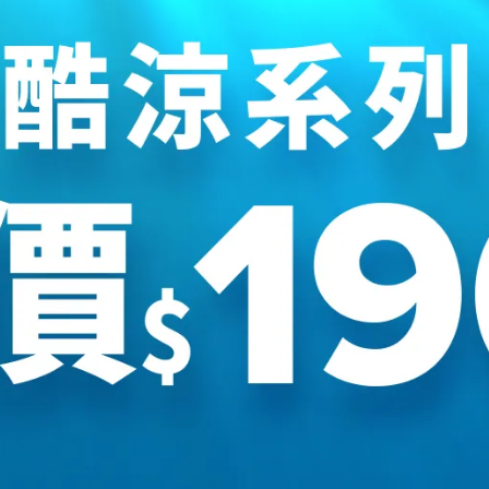
K II CONVERTIBLE 1028668
UNEEK 1032187
NT$4,200
NT$3,800
已售完
選購