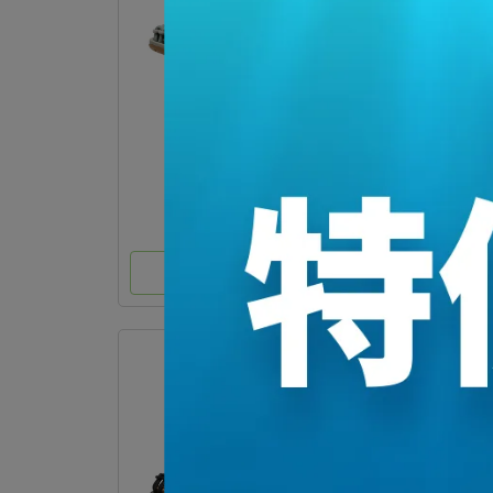
UNEEK 1032185
UNEE
NT$3,800
選購