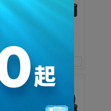
UNEEK PLT 1030533
NT$5,200
選購