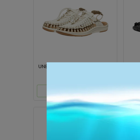
UNEEK II CONVERTIBLE 1030201
NT$4,200
選購