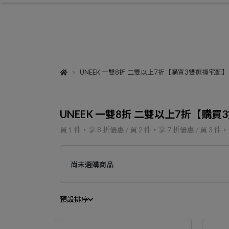
UNEEK 一雙8折 二雙以上7折【購買3雙選擇宅
UNEEK 一雙8折 二雙以上7折【
買 1 件，
享
8
折優惠
/
買 2 件，
享
7
折優惠
/
買 3 件，
尚未選購商品
預設排序