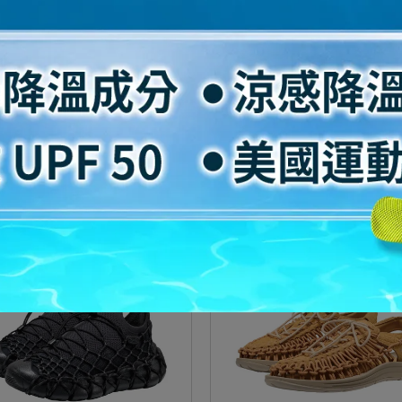
UNEEK PLT 1030534
UNEEK 360 1031933
NT$5,200
NT$5,500
選購
選購