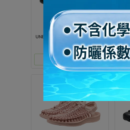
UNEEK II CONVERTIBLE 1030680
NT$4,200
選購