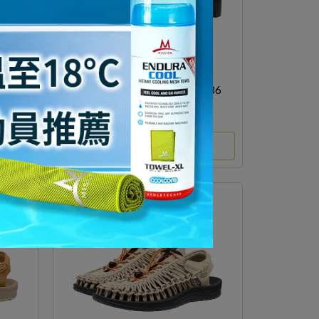
UNEEK PLT TASSELL 1030336
NT$5,200
選購