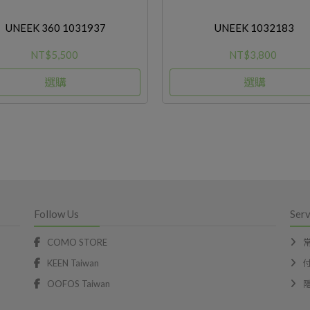
UNEEK 360 1031937
UNEEK 1032183
NT$5,500
NT$3,800
選購
選購
Follow Us
Serv
COMO STORE
KEEN Taiwan
OOFOS Taiwan