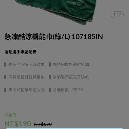
1
/
2
急凍酷涼機能巾(綠/L) 107185IN
運動選手專屬配備
▌長時間保持涼感效果 ▌獨特的散熱纖維結構
▌極輕量設計舒適柔軟 ▌全網眼透氣吸汗快乾
▌無添加化學降溫成分 ▌防曬係數 UPF 50
網路價
NT$190
NT$590