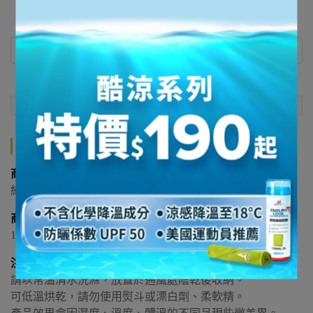
商品介紹
規格說明
運送方式
商品介紹
商品規格：
約 30.5
cm x 84
cm；製造日期 2016
.01
.15
商品材質
：
100% POLYESTER聚酯纖維
注意事項：
請以常溫清水洗滌
，
放置於通風處陰乾後收納。
可低溫烘乾，請勿使用熨斗或漂白劑、柔軟精。